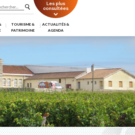
Les plus
consultées
&
TOURISME &
ACTUALITÉS &
E
PATRIMOINE
AGENDA