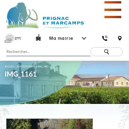
☰
Ma mairie
21
℃
ACCUEIL
»
PHOTOTHÈQUE
»
IMG_1161
IMG_1161