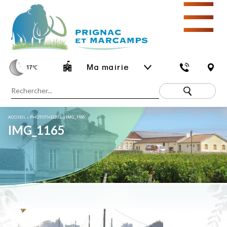
☰
Ma mairie
17
℃
ACCUEIL
»
PHOTOTHÈQUE
»
IMG_1165
IMG_1165