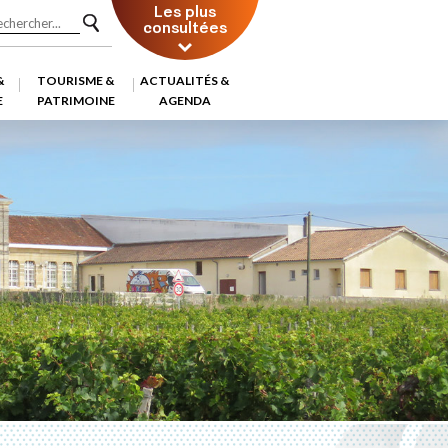
Les plus
consultées
&
TOURISME &
ACTUALITÉS &
E
PATRIMOINE
AGENDA