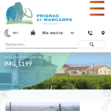
☰
Ma mairie
16
℃
ACCUEIL
»
PHOTOTHÈQUE
»
IMG_1199
IMG_1199