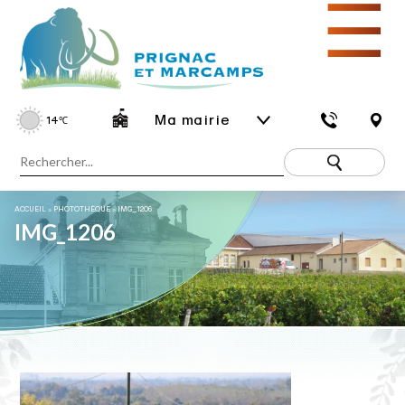
☰
Ma mairie
14
℃
ACCUEIL
»
PHOTOTHÈQUE
»
IMG_1206
IMG_1206