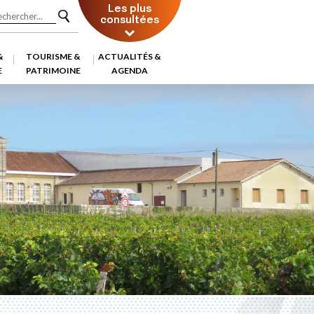
Les plus
consultées
&
TOURISME &
ACTUALITÉS &
E
PATRIMOINE
AGENDA