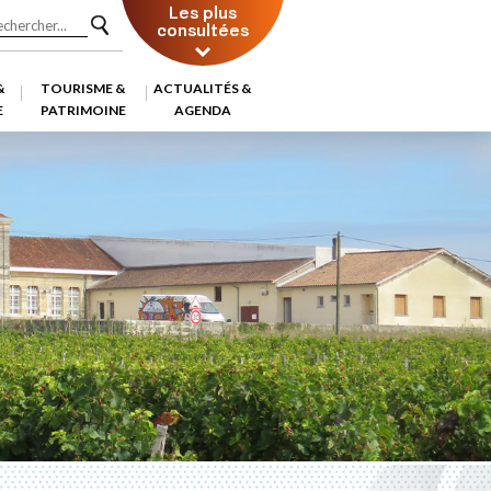
Les plus
consultées
&
TOURISME &
ACTUALITÉS &
E
PATRIMOINE
AGENDA