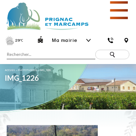
☰
Ma mairie
29
℃
ACCUEIL
»
PHOTOTHÈQUE
»
IMG_1226
IMG_1226