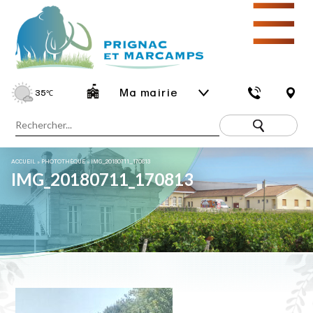
☰
Ma mairie
35
℃
ACCUEIL
»
PHOTOTHÈQUE
»
IMG_20180711_170813
IMG_20180711_170813