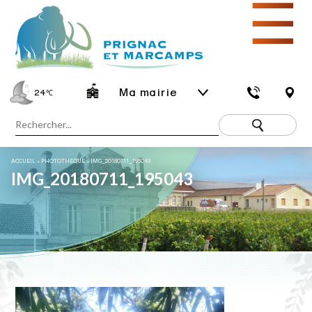
☰
Ma mairie
24
℃
ACCUEIL
»
PHOTOTHÈQUE
»
IMG_20180711_195043
IMG_20180711_195043