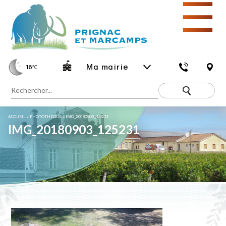
☰
Ma mairie
16
℃
ACCUEIL
»
PHOTOTHÈQUE
»
IMG_20180903_125231
IMG_20180903_125231