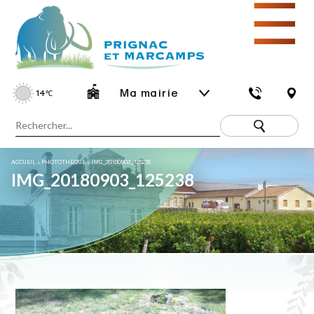
☰
Ma mairie
14
℃
ACCUEIL
»
PHOTOTHÈQUE
»
IMG_20180903_125238
IMG_20180903_125238