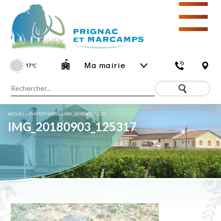
☰
Ma mairie
17
℃
ACCUEIL
»
PHOTOTHÈQUE
»
IMG_20180903_125317
IMG_20180903_125317