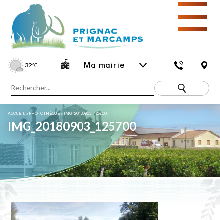
☰
Ma mairie
32
℃
ACCUEIL
»
PHOTOTHÈQUE
»
IMG_20180903_125700
IMG_20180903_125700