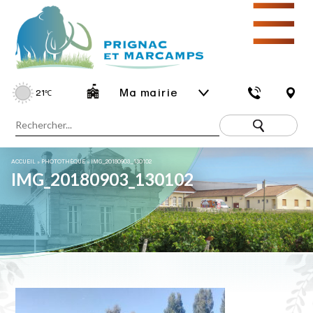
☰
Ma mairie
21
℃
ACCUEIL
»
PHOTOTHÈQUE
»
IMG_20180903_130102
IMG_20180903_130102