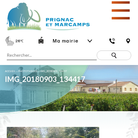
☰
Ma mairie
26
℃
ACCUEIL
»
PHOTOTHÈQUE
»
IMG_20180903_134417
IMG_20180903_134417