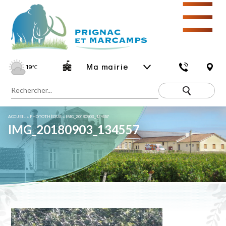
☰
Ma mairie
19
℃
ACCUEIL
»
PHOTOTHÈQUE
»
IMG_20180903_134557
IMG_20180903_134557