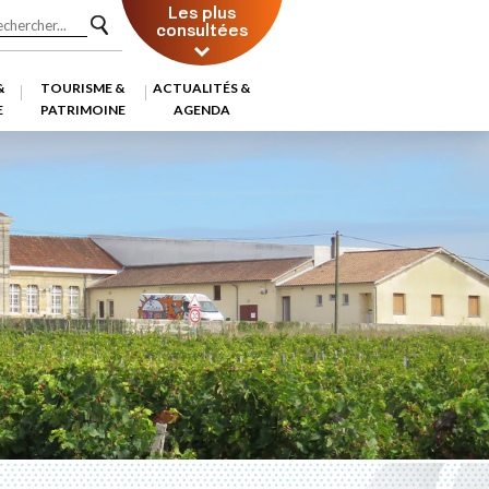
Les plus
consultées
&
TOURISME &
ACTUALITÉS &
E
PATRIMOINE
AGENDA