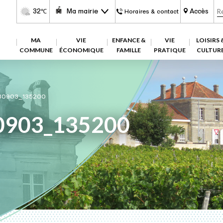
32
Ma mairie
Accès
℃
Horaires & contact
MA
VIE
ENFANCE &
VIE
LOISIRS 
COMMUNE
ÉCONOMIQUE
FAMILLE
PRATIQUE
CULTUR
80903_135200
0903_135200