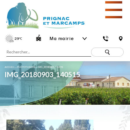
☰
Ma mairie
29
℃
ACCUEIL
»
PHOTOTHÈQUE
»
IMG_20180903_140515
IMG_20180903_140515