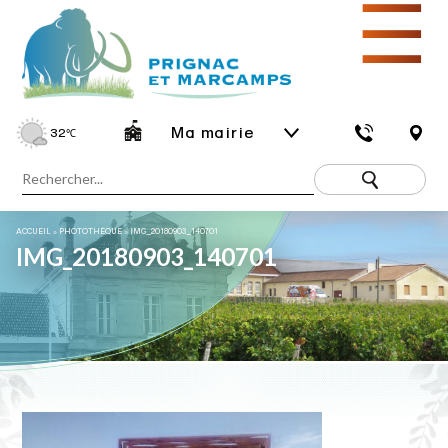
☰
Ma mairie
32
℃
ACCUEIL
»
PHOTOTHÈQUE
»
IMG_20180903_140701
IMG_20180903_140701