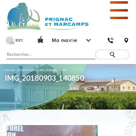
☰
Ma mairie
33
℃
ACCUEIL
»
PHOTOTHÈQUE
»
IMG_20180903_140850
IMG_20180903_140850