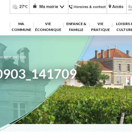
27
Ma mairie
Accès
℃
Horaires & contact
MA
VIE
ENFANCE &
VIE
LOISIRS 
COMMUNE
ÉCONOMIQUE
FAMILLE
PRATIQUE
CULTUR
80903_141709
0903_141709