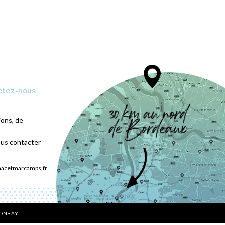
ctez-nous
ions, de
ous contacter
nacetmarcamps.fr
BONBAY