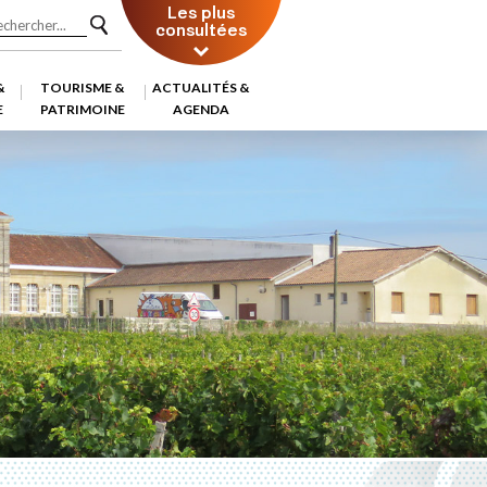
Les plus
consultées
&
TOURISME &
ACTUALITÉS &
E
PATRIMOINE
AGENDA