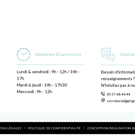
Horaires d'ouverture
Conta
Lundi & vendredi : 9h - 12h / 14h -
Besoin d'informat
17h
renseignements ?
Mardi & jeudi : 14h - 17h30
N’hésitez pas à n
Mercredi : 9h - 12h
05 57 68 44 44
secretariat@prig
ONS LÉGALES
POLITIQUE DE CONFIDENTIALITÉ
CONCEPTION/RÉALISATION 