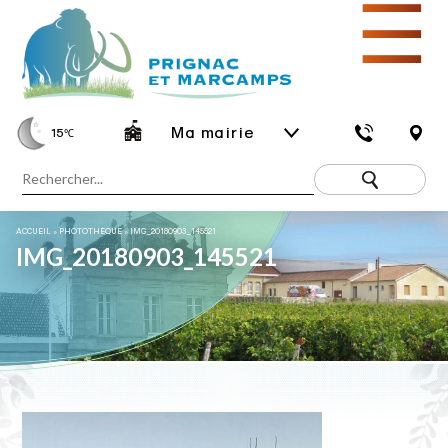
☰
Ma mairie
15
℃
ACCUEIL
»
PHOTOTHÈQUE
»
IMG_20180903_145521
IMG_20180903_145521