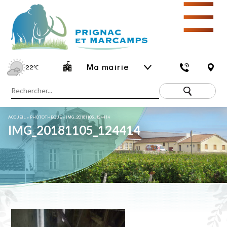
☰
Ma mairie
22
℃
ACCUEIL
»
PHOTOTHÈQUE
»
IMG_20181105_124414
IMG_20181105_124414