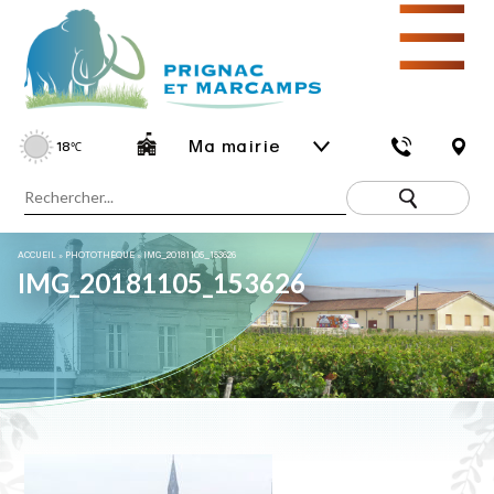
☰
Ma mairie
18
℃
ACCUEIL
»
PHOTOTHÈQUE
»
IMG_20181105_153626
IMG_20181105_153626