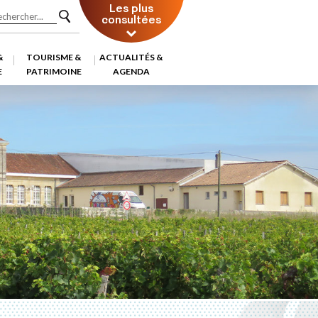
Les plus
consultées
&
TOURISME &
ACTUALITÉS &
E
PATRIMOINE
AGENDA