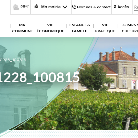
28
Ma mairie
Accès
℃
Horaires & contact
MA
VIE
ENFANCE &
VIE
LOISIRS 
COMMUNE
ÉCONOMIQUE
FAMILLE
PRATIQUE
CULTUR
81228_100815
1228_100815