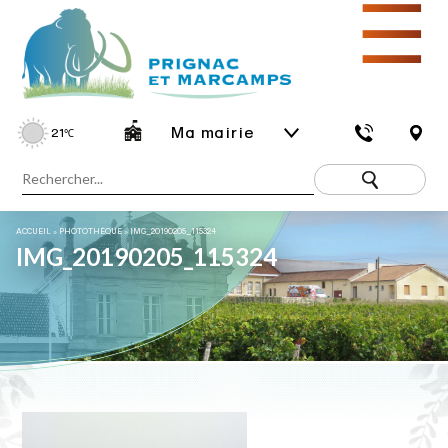
☰
Ma mairie
21
℃
ACCUEIL
»
PHOTOTHÈQUE
»
IMG_20190205_115324
IMG_20190205_115324