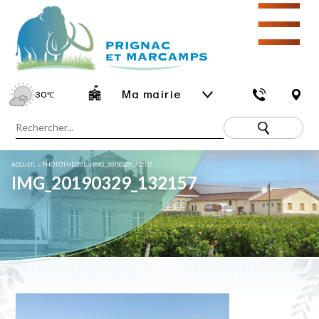
☰
Ma mairie
30
℃
ACCUEIL
»
PHOTOTHÈQUE
»
IMG_20190329_132157
IMG_20190329_132157