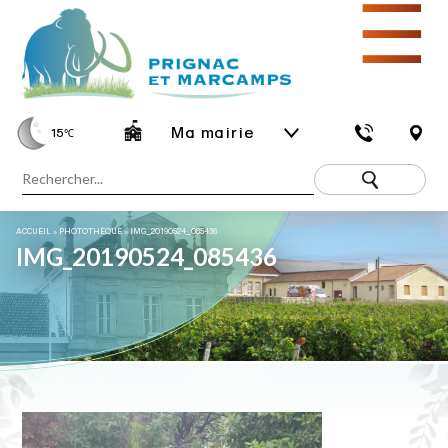
☰
Ma mairie
15
℃
ACCUEIL
»
PHOTOTHÈQUE
»
IMG_20190524_085436
IMG_20190524_085436