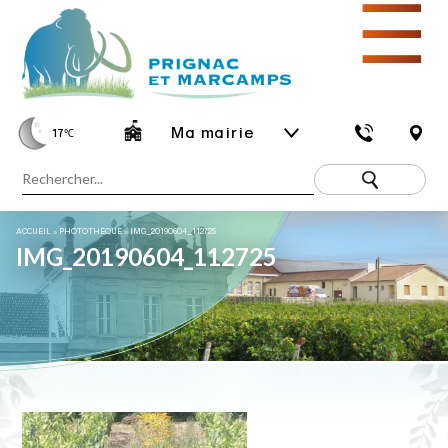
☰
Ma mairie
17
℃
ACCUEIL
»
PHOTOTHÈQUE
»
IMG_20190604_112725
IMG_20190604_112725