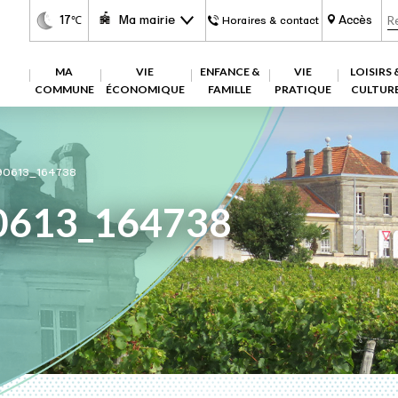
17
Ma mairie
Accès
℃
Horaires & contact
MA
VIE
ENFANCE &
VIE
LOISIRS 
COMMUNE
ÉCONOMIQUE
FAMILLE
PRATIQUE
CULTUR
90613_164738
0613_164738