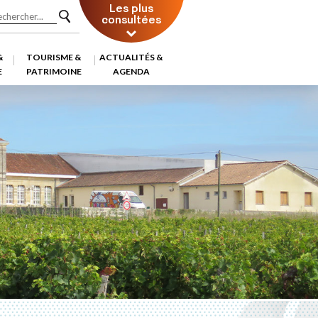
Les plus
consultées
&
TOURISME &
ACTUALITÉS &
E
PATRIMOINE
AGENDA