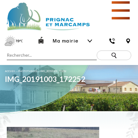
☰
Ma mairie
19
℃
ACCUEIL
»
PHOTOTHÈQUE
»
IMG_20191003_172252
IMG_20191003_172252