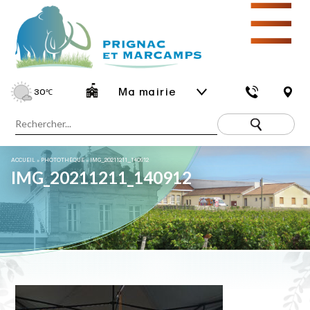
☰
Ma mairie
30
℃
ACCUEIL
»
PHOTOTHÈQUE
»
IMG_20211211_140912
IMG_20211211_140912