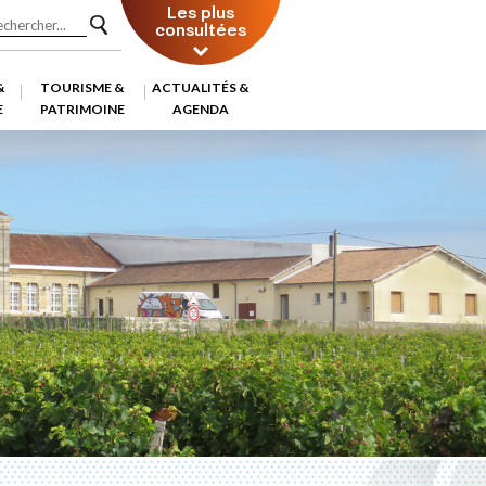
Les plus
consultées
&
TOURISME &
ACTUALITÉS &
E
PATRIMOINE
AGENDA