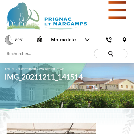
☰
Ma mairie
22
℃
ACCUEIL
»
PHOTOTHÈQUE
»
IMG_20211211_141514
IMG_20211211_141514