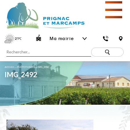
☰
Ma mairie
21
℃
ACCUEIL
»
PHOTOTHÈQUE
»
IMG_2492
IMG_2492