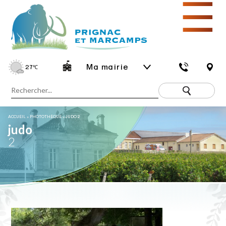
☰
Ma mairie
27
℃
ACCUEIL
»
PHOTOTHÈQUE
»
JUDO 2
judo
2