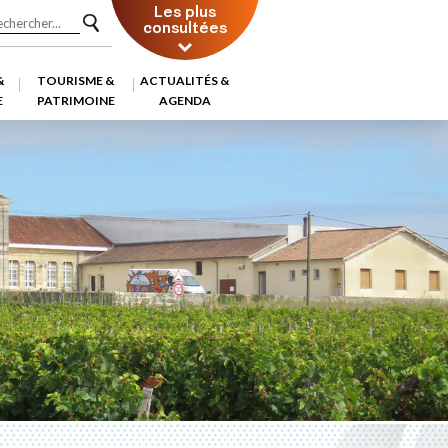
Les plus
consultées
&
TOURISME &
ACTUALITÉS &
E
PATRIMOINE
AGENDA