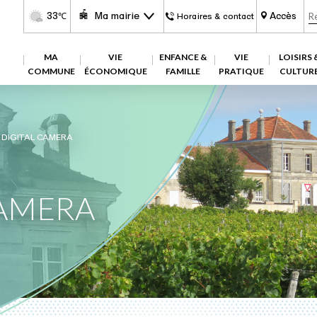
33
Ma mairie
Accès
℃
Horaires & contact
MA
VIE
ENFANCE &
VIE
LOISIRS 
COMMUNE
ÉCONOMIQUE
FAMILLE
PRATIQUE
CULTUR
 DIGITAL CAMERA
CAMERA