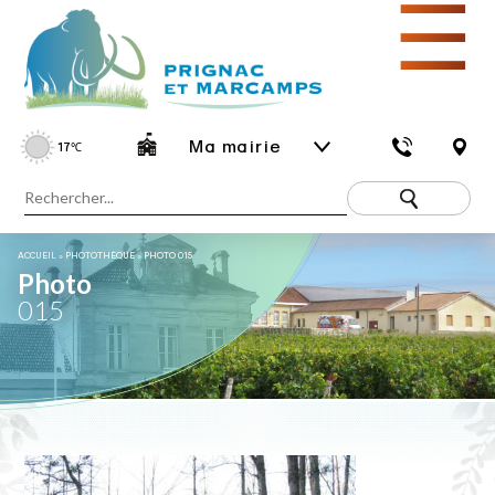
☰
Ma mairie
17
℃
ACCUEIL
»
PHOTOTHÈQUE
»
PHOTO 015
Photo
015