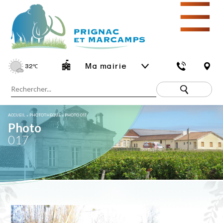
☰
Ma mairie
32
℃
ACCUEIL
»
PHOTOTHÈQUE
»
PHOTO 017
Photo
017