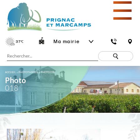
☰
Ma mairie
37
℃
ACCUEIL
»
PHOTOTHÈQUE
»
PHOTO 018
Photo
018