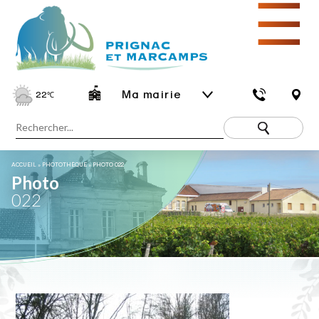
☰
Ma mairie
22
℃
ACCUEIL
»
PHOTOTHÈQUE
»
PHOTO 022
Photo
022