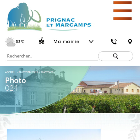
☰
Ma mairie
33
℃
ACCUEIL
»
PHOTOTHÈQUE
»
PHOTO 024
Photo
024