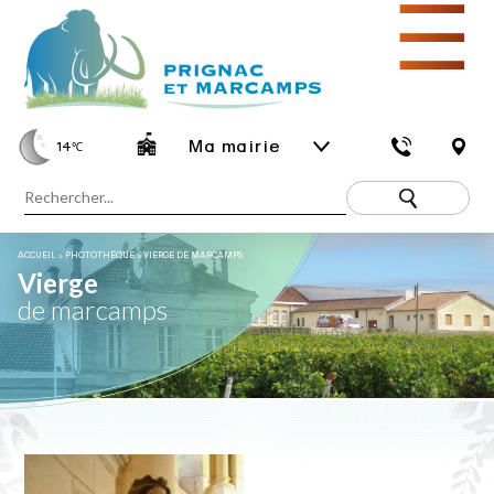
☰
Ma mairie
14
℃
ACCUEIL
»
PHOTOTHÈQUE
»
VIERGE DE MARCAMPS
Vierge
de marcamps