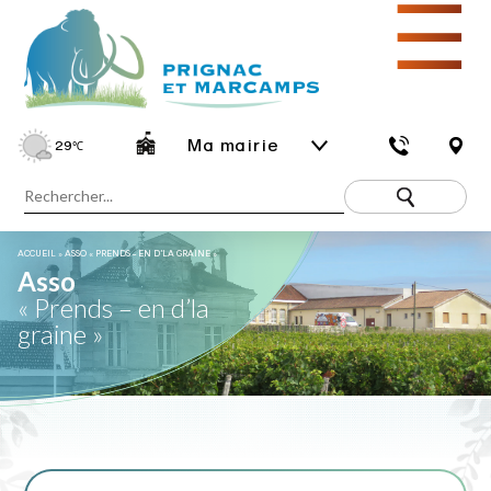
☰
Ma mairie
29
℃
ACCUEIL
»
ASSO « PRENDS – EN D’LA GRAINE »
Asso
« Prends – en d’la
graine »