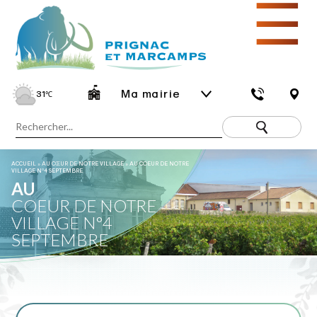
☰
Ma mairie
31
℃
ACCUEIL
»
AU CŒUR DE NOTRE VILLAGE
»
AU COEUR DE NOTRE
VILLAGE N°4 SEPTEMBRE
AU
COEUR DE NOTRE
VILLAGE N°4
SEPTEMBRE