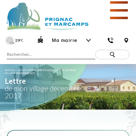
☰
Ma mairie
29
℃
ACCUEIL
»
AU CŒUR DE NOTRE VILLAGE
»
LETTRE DE MON
VILLAGE DÉCEMBRE 2017
Lettre
de mon village décembre
2017