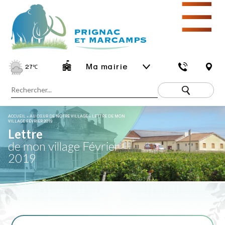
☰
Ma mairie
27
℃
ACCUEIL
»
AU CŒUR DE NOTRE VILLAGE
»
LETTRE DE MON
VILLAGE FÉVRIER 2019
Lettre
de mon village Février
2019