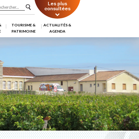
Les plus
consultées
&
TOURISME &
ACTUALITÉS &
E
PATRIMOINE
AGENDA