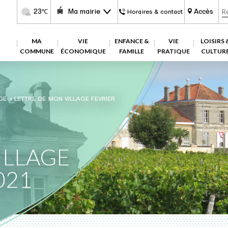
23
Ma mairie
Accès
℃
Horaires & contact
MA
VIE
ENFANCE &
VIE
LOISIRS 
COMMUNE
ÉCONOMIQUE
FAMILLE
PRATIQUE
CULTUR
GE
»
LETTRE DE MON VILLAGE FEVRIER
ILLAGE
021